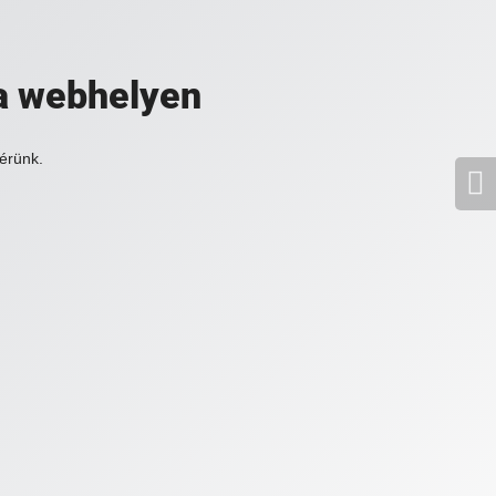
a webhelyen
érünk.