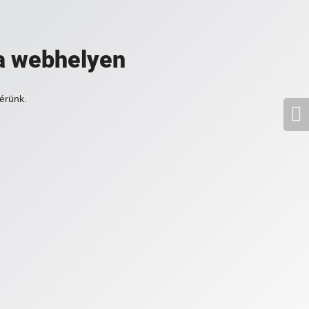
a webhelyen
érünk.