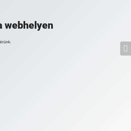
a webhelyen
érünk.