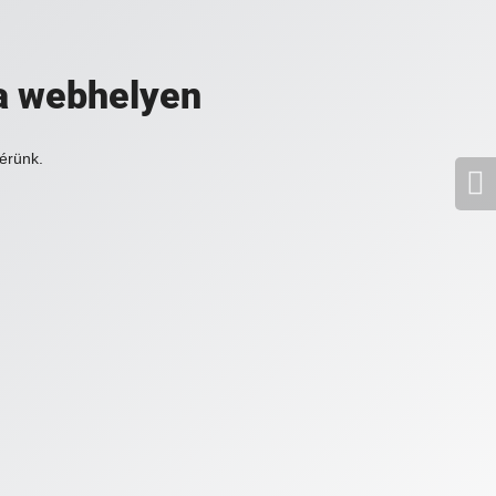
a webhelyen
érünk.