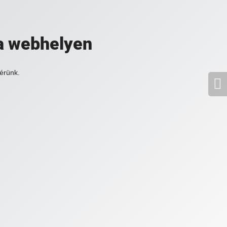
a webhelyen
érünk.