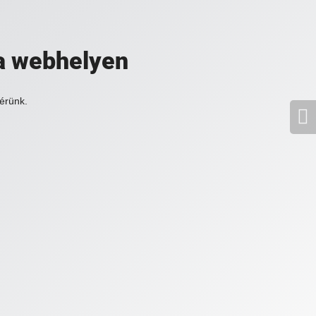
a webhelyen
érünk.