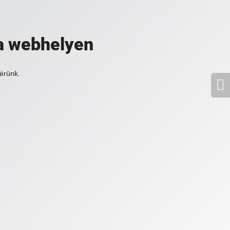
a webhelyen
érünk.