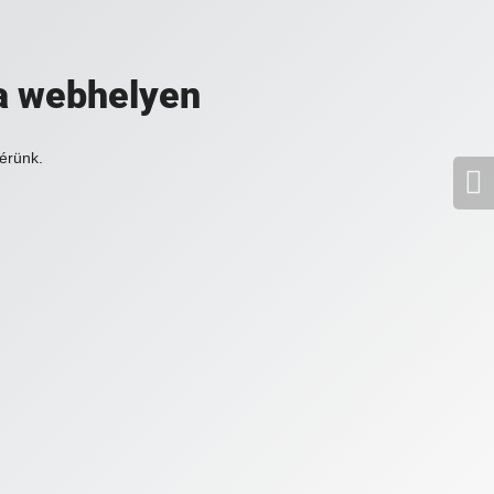
a webhelyen
érünk.