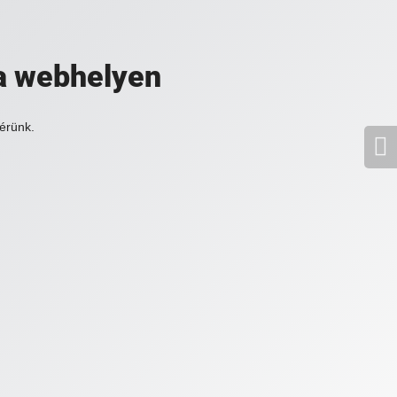
a webhelyen
érünk.