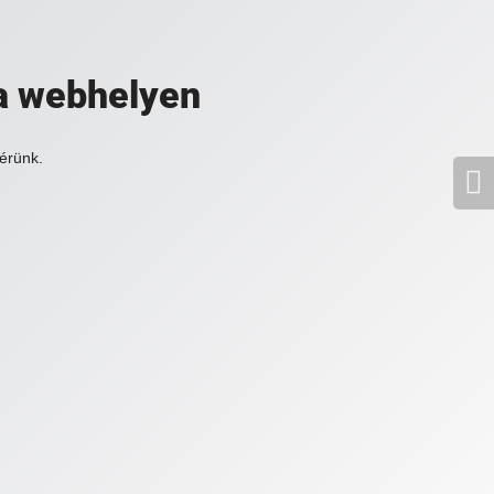
a webhelyen
érünk.