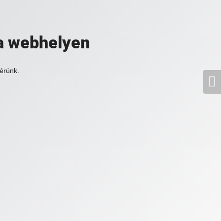
a webhelyen
érünk.