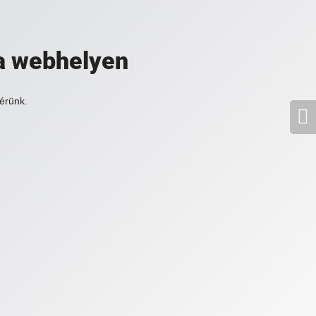
a webhelyen
érünk.