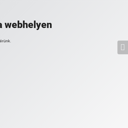
a webhelyen
érünk.