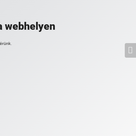
a webhelyen
érünk.