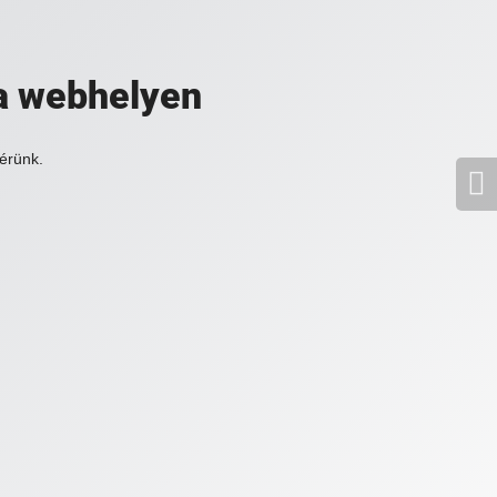
a webhelyen
érünk.